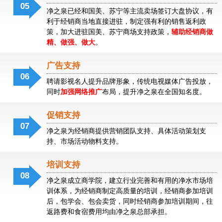
05
净之泉已经和国美、苏宁等主流卖场签订大盘协议，有
利于经销商当地直接进驻，制定强有利的销售返利政
策，加大进驻国美、苏宁商场支持政策，
辅助经销商做
精、做强、做大
。
净
之
泉
广告支持
物
06
聘请影视名人提升品牌形象，传统电视媒体广告投放，
云
同时
加强网络推广
布局，提升净之泉在全国知名度。
水
机
促销支持
07
净之泉为经销商提供营销团队支持、具体活动策划支
持、市场活动物料支持。
物
云
水
培训支持
机
08
净之泉成立商学院，建立行业完善和有用的净水市场培
训体系，为经销商制定高质量的培训，经销商参加培训
后，包学会、包会卖货，同时经销商参加培训期间，往
返路费和食宿费用均由净之泉总部承担。