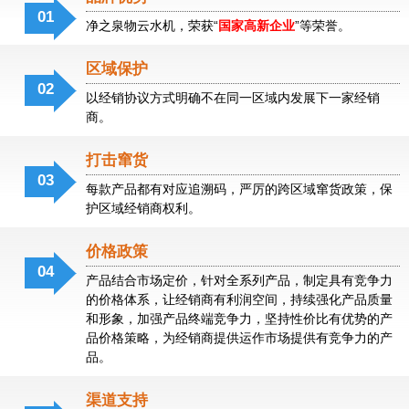
01
净之泉物云水机，荣获“
国家高新企业
”等荣誉。
物
云
水
区域保护
机
02
以经销协议方式明确不在同一区域内发展下一家经销
商。
净
之
泉
打击窜货
物
03
每款产品都有对应追溯码，严厉的跨区域窜货政策，保
云
护区域经销商权利。
净
水
之
机
泉
价格政策
物
04
物
产品结合市场定价，针对全系列产品，制定具有竞争力
云
云
的价格体系，让经销商有利润空间，持续强化产品质量
水
水
和形象，加强产品终端竞争力，坚持性价比有优势的产
机
机
品价格策略，为经销商提供运作市场提供有竞争力的产
品。
渠道支持